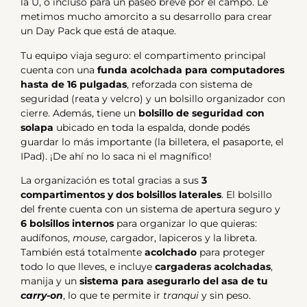
la U, o incluso para un paseo breve por el campo. Le
metimos mucho amorcito a su desarrollo para crear
un Day Pack que está de ataque.
Tu equipo viaja seguro: el compartimento principal
cuenta con una
funda acolchada para computadores
hasta de 16 pulgadas
, reforzada con sistema de
seguridad (reata y velcro) y un bolsillo organizador con
cierre. Además, tiene un
bolsillo de seguridad con
solapa
ubicado en toda la espalda, donde podés
guardar lo más importante (la billetera, el pasaporte, el
IPad). ¡De ahí no lo saca ni el magnífico!
La organización es total gracias a sus
3
compartimentos y dos bolsillos laterales
. El bolsillo
del frente cuenta con un sistema de apertura seguro y
6 bolsillos internos
para organizar lo que quieras:
audífonos,
mouse
, cargador, lapiceros y la libreta.
También está totalmente
acolchado
para proteger
todo lo que lleves, e incluye
cargaderas acolchadas
,
manija y un
sistema para asegurarlo del asa de tu
carry-on
, lo que te permite ir
tranqui
y sin peso.